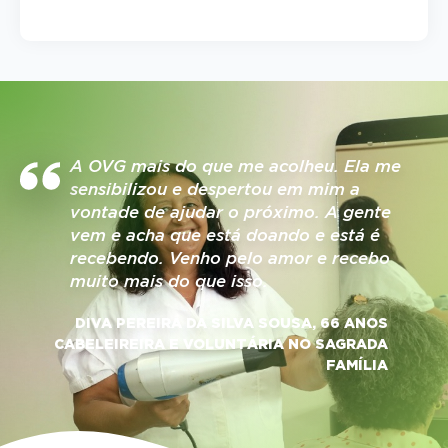
A OVG mais do que me acolheu. Ela me
sensibilizou e despertou em mim a
vontade de ajudar o próximo. A gente
vem e acha que está doando e está é
recebendo. Venho pelo amor e recebo
muito mais do que isso.
DIVA PEREIRA DA SILVA SOUSA, 66 ANOS
CABELEIREIRA E VOLUNTÁRIA NO SAGRADA
FAMÍLIA