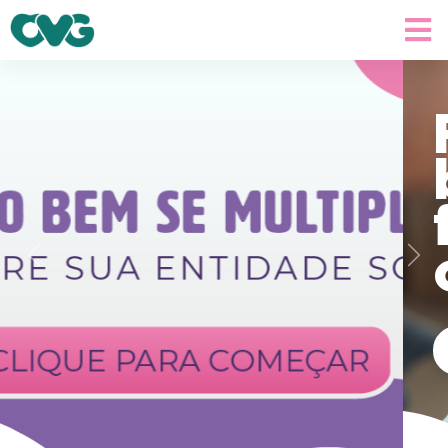
Faz
bem
fazer
o bem
Previous
Next
Quero fazer o bem